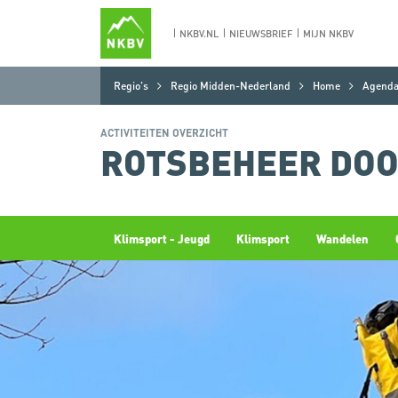
NKBV.NL
NIEUWSBRIEF
MIJN NKBV
Regio's
Regio Midden-Nederland
Home
Agenda 
ACTIVITEITEN OVERZICHT
ROTSBEHEER DOO
Klimsport - Jeugd
Klimsport
Wandelen